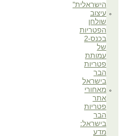
הישראלית”
עיצוב
שולחן
הפטריות
בכנס-2
של
עמותת
פטריות
הבר
בישראל
מאחורי
אתר
פטריות
הבר
בישראל:
מדע