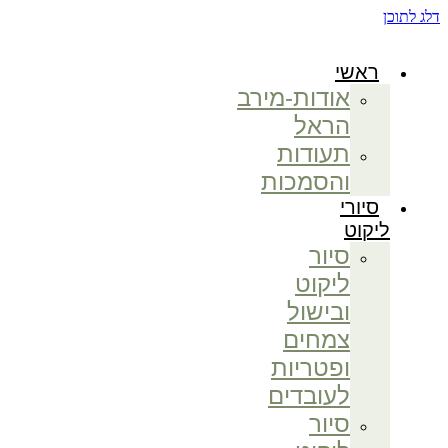
דלג לתוכן
ראשי
אודות-מירב
הראל
תעודות
והסמכות
סיורי
ליקוט
סיור
ליקוט
ובישול
צמחים
ופטריות
לעובדים
סיור