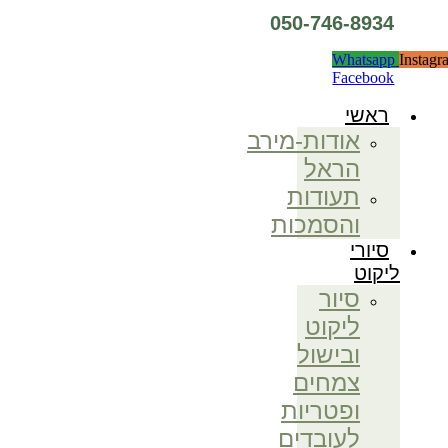
050-746-8934
Whatsapp
Instagr
Facebook
ראשי
אודות-מירב
הראל
תעודות
והסמכות
סיורי
ליקוט
סיור
ליקוט
ובישול
צמחים
ופטריות
לעובדים