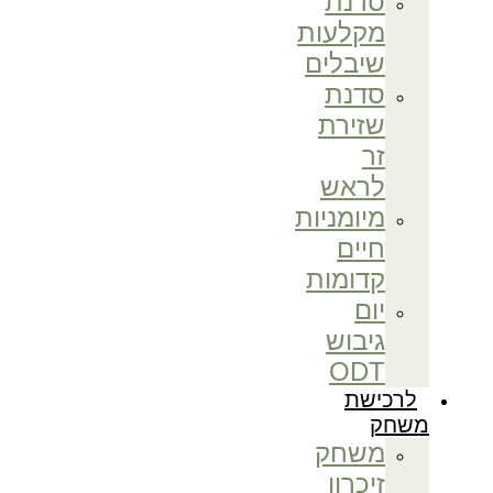
סדנת
מקלעות
שיבלים
סדנת
שזירת
זר
לראש
מיומניות
חיים
קדומות
יום
גיבוש
ODT
לרכישת
משחק
משחק
זיכרון