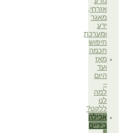
מדע
אזרחי,
מאגר
ידע
ומערכת
חיפוש
חכמה
מאז
ועד
היום
–
למה
לנו
ללקט?
אכילה
בידיים