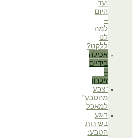
ועד
היום
–
למה
לנו
ללקט?
אכילה
בידיים
–
זיכרון
“צבע
מהטבע”
למאכל
רוגע
בשירות
הטבע: