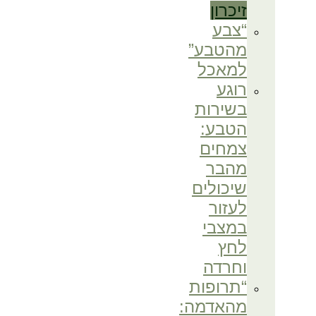
זיכרון
“צבע
מהטבע”
למאכל
רוגע
בשירות
הטבע:
צמחים
מהבר
שיכולים
לעזור
במצבי
לחץ
וחרדה
“תרופות
מהאדמה: