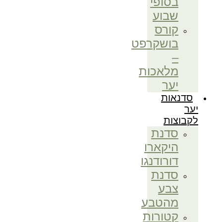
בסופי
שבוע
קורס
בושקרפט
–
מלאכות
יער
סדנאות
יער
לקבוצות
סדנת
היקארו
דורודנגו
סדנת
צבע
מהטבע
קטורות