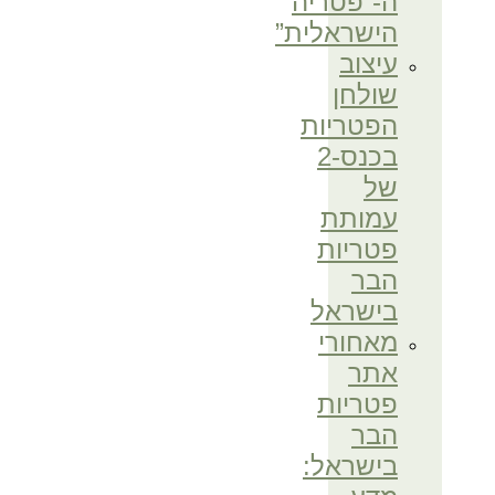
ה-“פטריה
הישראלית”
עיצוב
שולחן
הפטריות
בכנס-2
של
עמותת
פטריות
הבר
בישראל
מאחורי
אתר
פטריות
הבר
בישראל: