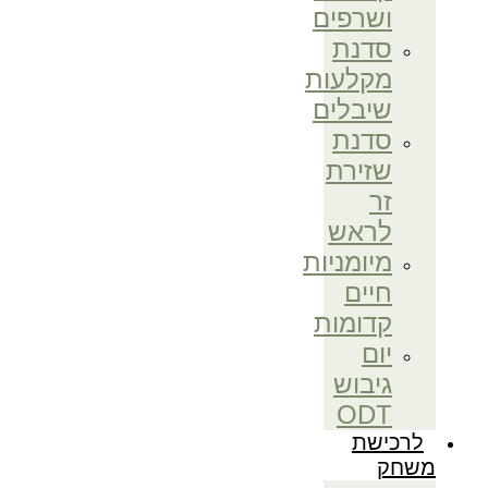
ושרפים
סדנת
מקלעות
שיבלים
סדנת
שזירת
זר
לראש
מיומניות
חיים
קדומות
יום
גיבוש
ODT
לרכישת
משחק