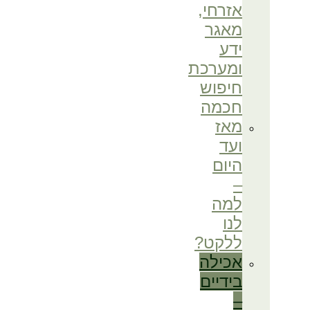
אזרחי,
מאגר
ידע
ומערכת
חיפוש
חכמה
מאז
ועד
היום
–
למה
לנו
ללקט?
אכילה
בידיים
–