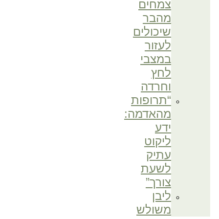
צמחים
מהבר
שיכולים
לעזור
במצבי
לחץ
וחרדה
“תרופות
מהאדמה:
ידע
ליקוט
עתיק
לשעת
צורך”
ליבן
משולש