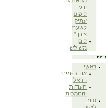
מהאדמה:
ידע
ליקוט
עתיק
לשעת
צורך”
ליבן
משולש
ראשי
אודות-מירב
הראל
תעודות
והסמכות
סיורי
ליקוט