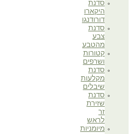
סדנת
היקארו
דורודנגו
סדנת
צבע
מהטבע
קטורות
ושרפים
סדנת
מקלעות
שיבלים
סדנת
שזירת
זר
לראש
מיומניות