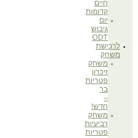
חיים
קדומות
יום
גיבוש
ODT
לרכישת
משחק
משחק
זיכרון
פטריות
בר
–
חדש!
משחק
רביעיות
פטריות